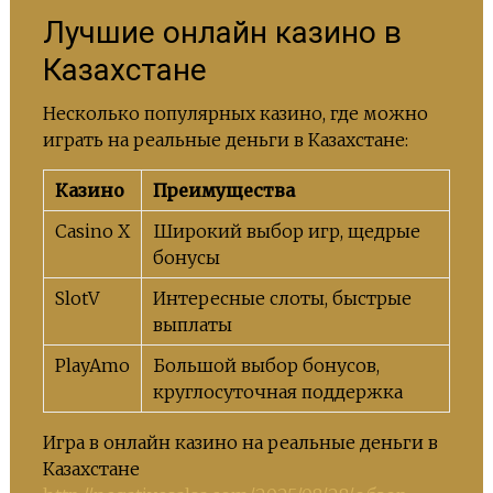
Лучшие онлайн казино в
Казахстане
Несколько популярных казино, где можно
играть на реальные деньги в Казахстане:
Казино
Преимущества
Casino X
Широкий выбор игр, щедрые
бонусы
SlotV
Интересные слоты, быстрые
выплаты
PlayAmo
Большой выбор бонусов,
круглосуточная поддержка
Игра в онлайн казино на реальные деньги в
Казахстане